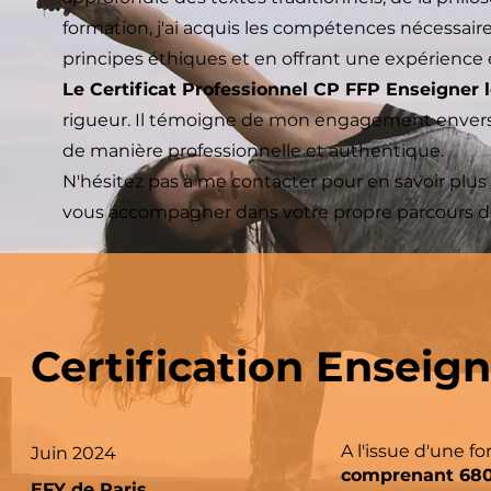
formation, j'ai acquis les compétences nécessaire
principes éthiques et en offrant une expérience 
Le Certificat Professionnel CP FFP Enseigner 
rigueur. Il témoigne de mon engagement envers 
de manière professionnelle et authentique.
N'hésitez pas à me contacter pour en savoir plus 
vous accompagner dans votre propre parcours de
Certification Enseig
A l'issue d'une f
Juin 2024
comprenant 680 
EFY de Paris