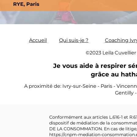
RYE, Paris
Accueil
Qui suis-je ?
Coaching Ivry
©2023 Leïla Cuvellie
Je vous aide à respirer sé
grâce au hath
A proximité de: Ivry-sur-Seine - Paris - Vincenn
Gentilly 
Conformément aux articles L.616-1 et R.6
dispositif de médiation de la consommat
DE LA CONSOMMATION. En cas de litige, v
https://cnpm-mediation-consommation.