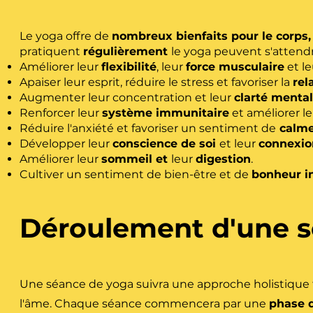
Le yoga offre de
nombreux bienfaits pour le corps, 
pratiquent
régulièrement
le yoga peuvent s'attendr
Améliorer leur
flexibilité
, leur
force musculaire
et l
Apaiser leur esprit, réduire le stress et favoriser la
rel
Augmenter leur concentration et leur
clarté mental
Renforcer leur
système immunitaire
et améliorer le
Réduire l'anxiété et favoriser un sentiment de
calme 
Développer leur
conscience de soi
et leur
connexio
Améliorer leur
sommeil et
leur
digestion
.
Cultiver un sentiment de bien-être et de
bonheur in
Déroulement d'une s
Une séance de yoga suivra une approche holistique fav
l'âme. Chaque séance commencera par une
phase d