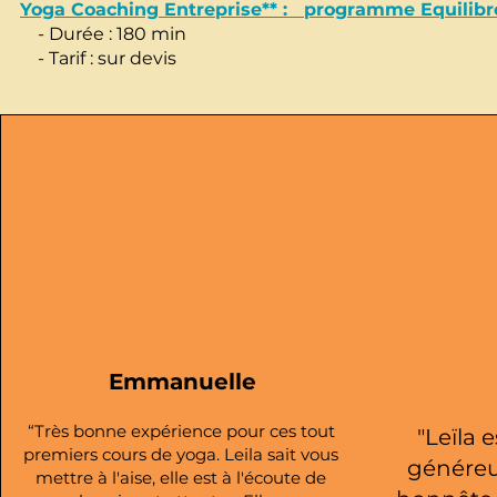
Yoga Coaching Entreprise** : programme Equilibr
- Durée : 180 min
- Tarif : sur devis
Emmanuelle
“Très bonne expérience pour ces tout
"Leïla 
premiers cours de yoga. Leila sait vous
généreu
mettre à l'aise, elle est à l'écoute de